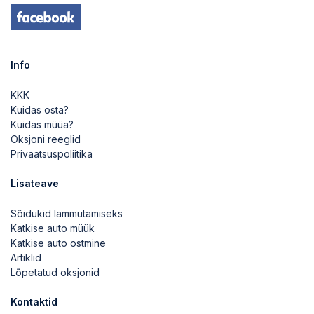
2026-05-08 15:16:50
2026-05-08 15:15:57
Info
KKK
2026-05-08 15:15:57
Kuidas osta?
Kuidas müüa?
Oksjoni reeglid
2026-05-08 13:05:45
Privaatsuspoliitika
Lisateave
Sõidukid lammutamiseks
Katkise auto müük
Katkise auto ostmine
Artiklid
Lõpetatud oksjonid
Kontaktid