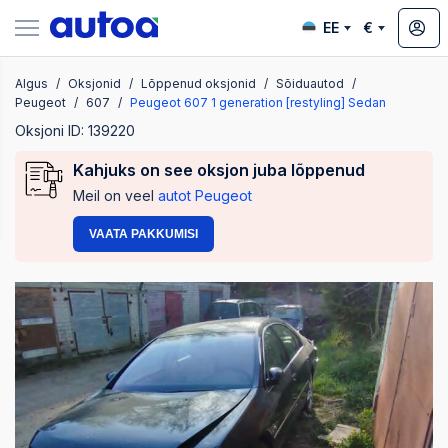
EE
€
Algus
Oksjonid
Lõppenud oksjonid
Sõiduautod
ksjonid
Peugeot
607
Peugeot 607 1 generation [restyling] Sedan
Oksjoni ID: 139220
Kahjuks on see oksjon juba lõppenud
Meil on veel
autot Peugeot
VAATA PAKKUMISI