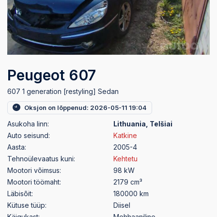
Peugeot 607
607 1 generation [restyling] Sedan
Oksjon on lõppenud: 2026-05-11 19:04
Asukoha linn:
Lithuania, Telšiai
Auto seisund:
Katkine
Aasta:
2005-4
Tehnoülevaatus kuni:
Kehtetu
Mootori võimsus:
98 kW
Mootori töömaht:
2179 cm³
Läbisõit:
180000 km
Kütuse tüüp:
Diisel
Käigukast:
Mehhaaniline