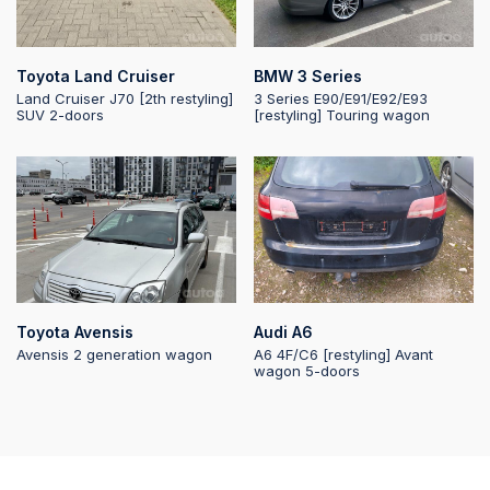
2026-05-10 20:26:56
Toyota Land Cruiser
BMW 3 Series
Land Cruiser J70 [2th restyling]
3 Series E90/E91/E92/E93
SUV 2-doors
[restyling] Touring wagon
2026-05-10 20:26:55
2026-05-10 20:26:55
2026-05-10
20:26:44
Toyota Avensis
Audi A6
2026-05-10
Avensis 2 generation wagon
A6 4F/C6 [restyling] Avant
20:26:44
wagon 5-doors
2026-05-08 15:16:50