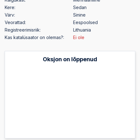
Kere:
Sedan
Värv:
Sinine
Veorattad:
Eespoolsed
Registreerimisriik:
Lithuania
Kas katalüsaator on olemas?:
Ei ole
Oksjon on lõppenud