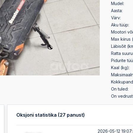
Mudel:
Aasta:
Värv:
Aku tüüp:
Mootori võ
Max kiirus 
Läbisõit (k
Ratta suuru
Pidurite tüü
Kaal (kg):
Maksimaaln
Kokkupand
On tuled:
On vedrust
Oksjoni statistika (
27
panust)
2026-05-12 19:07