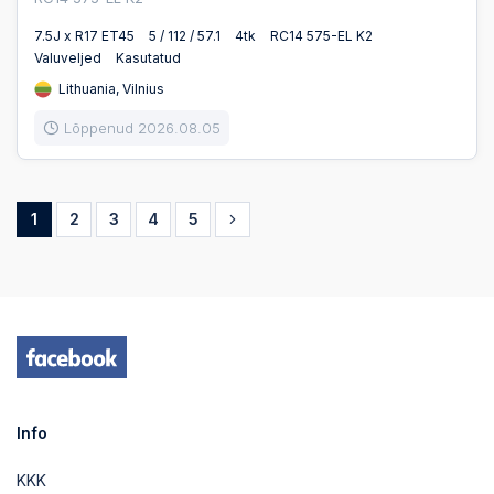
7.5J x R17 ET45
5 / 112 / 57.1
4tk
RC14 575-EL K2
Valuveljed
Kasutatud
Lithuania, Vilnius
Lõppenud 2026.08.05
1
2
3
4
5
Info
KKK