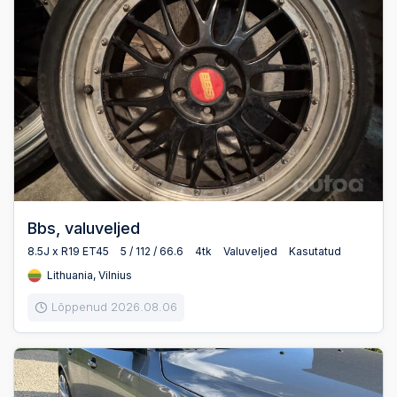
Bbs, valuveljed
8.5J x R19 ET45
5 / 112 / 66.6
4tk
Valuveljed
Kasutatud
Lithuania, Vilnius
Lõppenud 2026.08.06