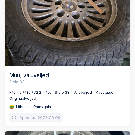
Muu, valuveljed
Style 33
R16
5 / 120 / 72.2
4tk
Style 33
Valuveljed
Kasutatud
Originaalveljed
Lithuania, Ramygala
Lõppenud 2026.08.06