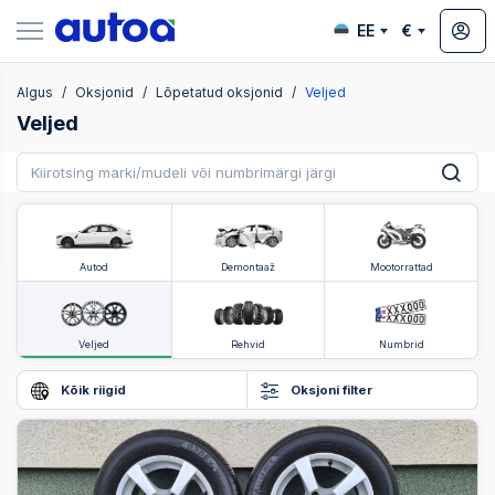
EE
€
Algus
Oksjonid
Lõpetatud oksjonid
Veljed
ksjonid
Veljed
Autod
Demontaaž
Mootorrattad
Veljed
Rehvid
Numbrid
Kõik riigid
Oksjoni filter