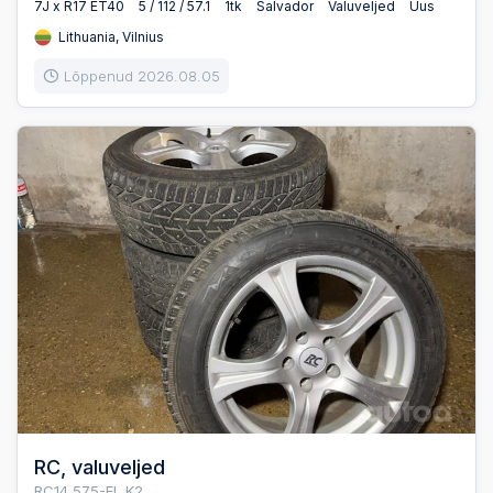
7J x R17 ET40
5 / 112 / 57.1
1tk
Salvador
Valuveljed
Uus
Lithuania, Vilnius
Lõppenud 2026.08.05
RC, valuveljed
RC14 575-EL K2