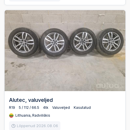
Alutec, valuveljed
R19
5 / 112 / 66.5
4tk
Valuveljed
Kasutatud
Lithuania, Radviliškis
Lõppenud 2026.08.06