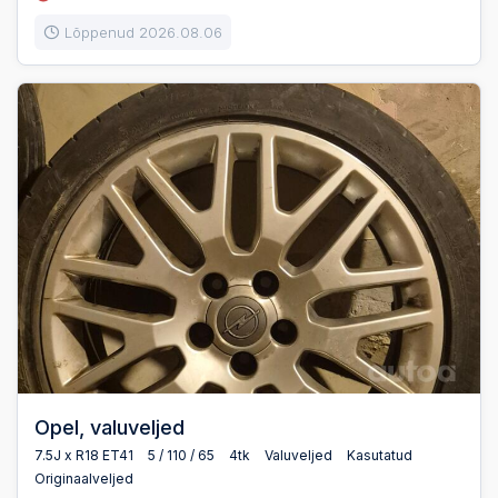
Lõppenud 2026.08.06
Opel, valuveljed
7.5J x R18 ET41
5 / 110 / 65
4tk
Valuveljed
Kasutatud
Originaalveljed