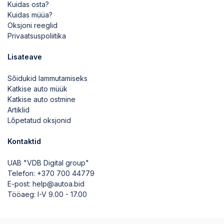
Kuidas osta?
Kuidas müüa?
Oksjoni reeglid
Privaatsuspoliitika
Lisateave
Sõidukid lammutamiseks
Katkise auto müük
Katkise auto ostmine
Artiklid
Lõpetatud oksjonid
Kontaktid
UAB "VDB Digital group"
Telefon:
+370 700 44779
E-post:
help@autoa.bid
Tööaeg: I-V 9.00 - 17.00