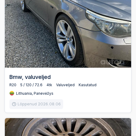
Bmw, valuveljed
R20
5 / 120 / 72.6
4tk
Valuveljed
Kasutatud
Lithuania, Panevėžys
Lõppenud 2026.08.06