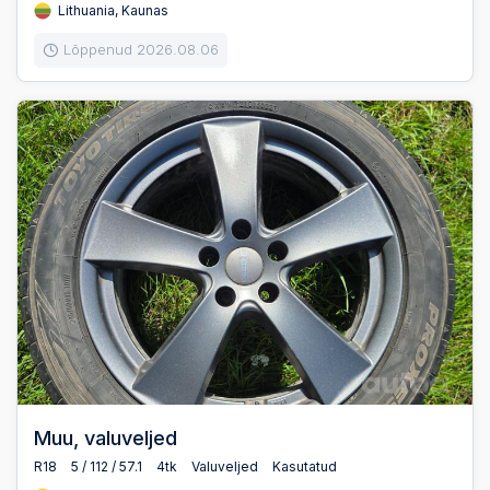
Lithuania, Kaunas
Lõppenud 2026.08.06
Muu, valuveljed
R18
5 / 112 / 57.1
4tk
Valuveljed
Kasutatud