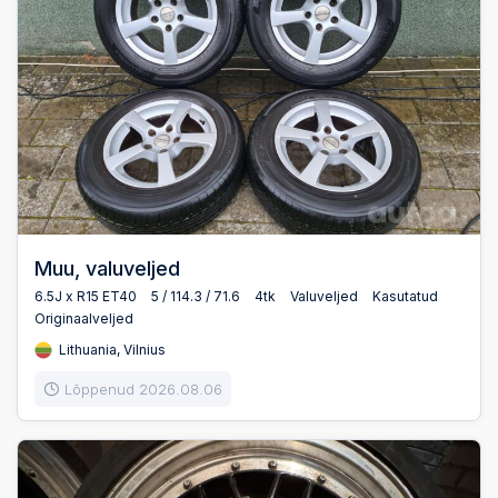
Muu, valuveljed
6.5J x R15 ET40
5 / 114.3 / 71.6
4tk
Valuveljed
Kasutatud
Originaalveljed
Lithuania, Vilnius
Lõppenud 2026.08.06