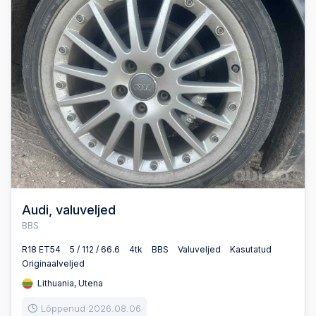
Audi, valuveljed
BBS
R18 ET54
5 / 112 / 66.6
4tk
BBS
Valuveljed
Kasutatud
Originaalveljed
Lithuania, Utena
Lõppenud 2026.08.06