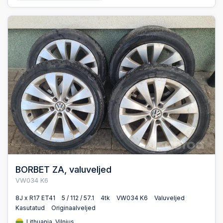
BORBET ZA, valuveljed
VW034 K6
8J x R17 ET41
5 / 112 / 57.1
4tk
VW034 K6
Valuveljed
Kasutatud
Originaalveljed
Lithuania, Vilnius