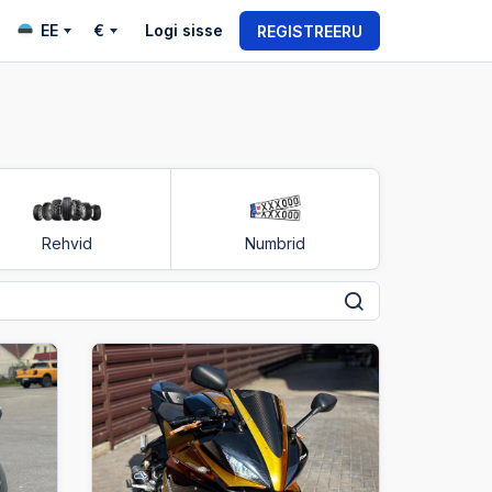
EE
€
Logi sisse
REGISTREERU
Rehvid
Numbrid