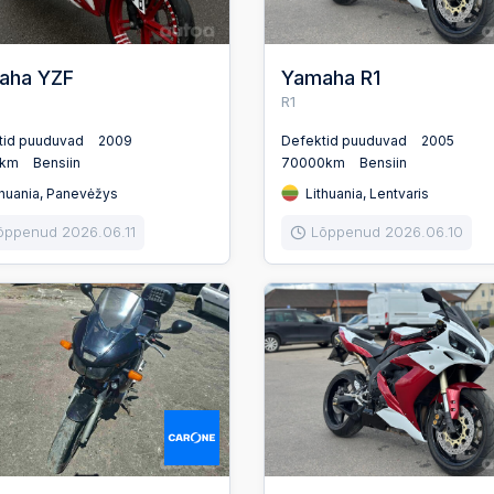
aha YZF
Yamaha R1
R1
tid puuduvad
2009
Defektid puuduvad
2005
0km
Bensiin
70000km
Bensiin
huania, Panevėžys
Lithuania, Lentvaris
õppenud 2026.06.11
Lõppenud 2026.06.10