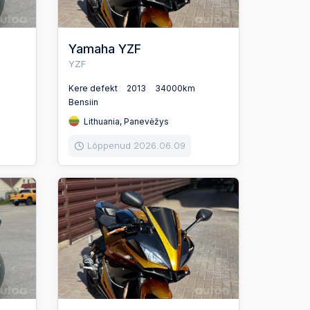
Yamaha YZF
YZF
Kere defekt
2013
34000km
Bensiin
Lithuania, Panevėžys
Lõppenud 2026.06.09