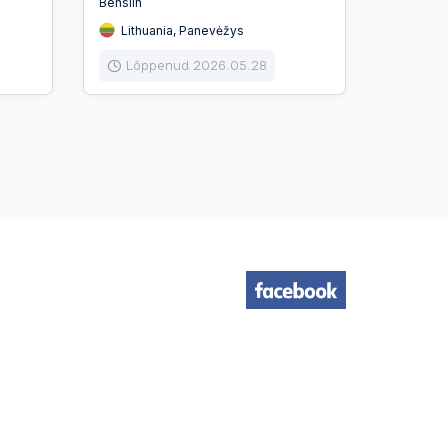
Bensiin
Lithuania, Panevėžys
Lõppenud 2026.05.28