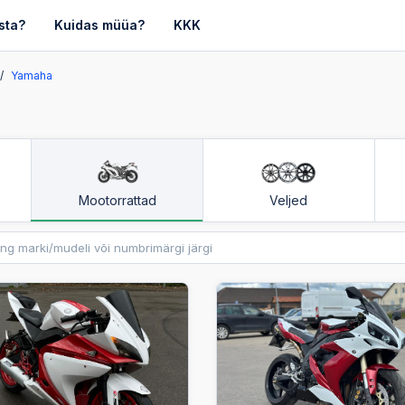
sta?
Kuidas müüa?
KKK
Yamaha
Mootorrattad
Veljed