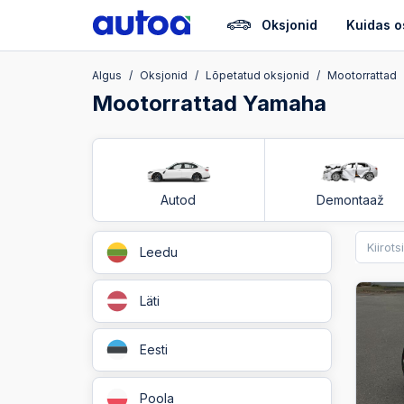
Oksjonid
Kuidas o
Algus
Oksjonid
Lõpetatud oksjonid
Mootorrattad
Mootorrattad Yamaha
Autod
Demontaaž
Leedu
Läti
Eesti
Poola