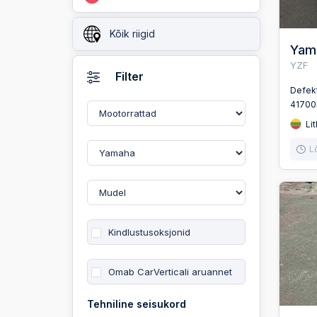
Kõik riigid
Yam
YZF
Filter
Defek
4170
Lit
L
Kindlustusoksjonid
Omab CarVerticali aruannet
Tehniline seisukord