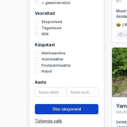
MT
+ gaasivarustus
Muud 
Veorattad
9449
Eespoolsed
Lit
Tagumised
Kõik
L
Käigukast
Mehhaaniline
Automaatne
Poolautomaatne
Robot
Aasta
Yam
Otsi oksjoneid
MAJE
Tühjenda valik
Defek