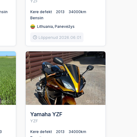
YZF
nsiin
Kere defekt
2013
34000km
Bensiin
Lithuania, Panevėžys
Lõppenud 2026.06.01
Yamaha YZF
YZF
3
Kere defekt
2013
34000km