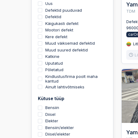
Uus
Yam
Defektid puuduvad
TDM
Defektid
Defek
Käigukasti defekt
9600
Mootori defekt
carO
Kere defekt
Muud väiksemad defektid
Lit
Muud suured defektid
L
Katkine
Uputatud
Põletatud
Kindlustusfirma poolt maha
kantud
Ainult lahtivõtmiseks
Kütuse tüüp
Bensiin
Diisel
Elekter
Bensiin/elekter
Yam
Diisel/elekter