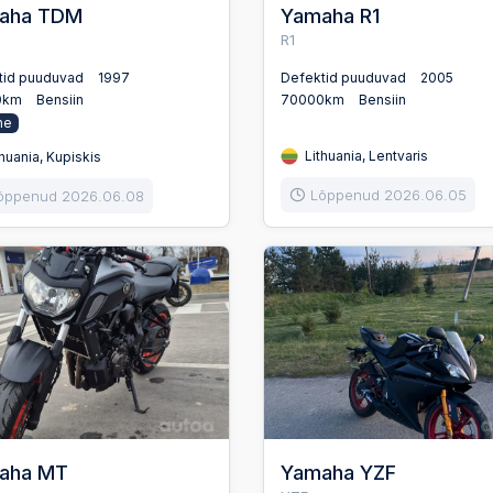
aha TDM
Yamaha R1
R1
tid puuduvad
1997
Defektid puuduvad
2005
0km
Bensiin
70000km
Bensiin
ne
Lithuania, Lentvaris
huania, Kupiskis
Lõppenud 2026.06.05
õppenud 2026.06.08
aha MT
Yamaha YZF