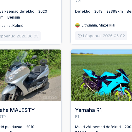
YZF
väiksemad defektid
2020
Defektid
2013
22398km
Be
km
Bensiin
Lithuania, Mažeikiai
huania, Kelmė
Lõppenud 2026.06.02
õppenud 2026.06.05
aha MAJESTY
Yamaha R1
STY
R1
tid puuduvad
2010
Muud väiksemad defektid
200