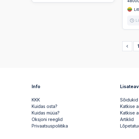
4800
Lit
L
Info
Lisatea
KKK
Sõidukid
Kuidas osta?
Katkise 
Kuidas müüa?
Katkise 
Oksjoni reeglid
Artiklid
Privaatsuspoliitika
Lõpetatu