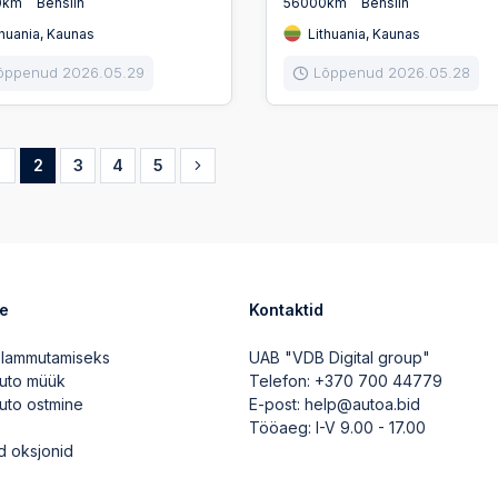
0km
Bensiin
56000km
Bensiin
huania, Kaunas
Lithuania, Kaunas
õppenud 2026.05.29
Lõppenud 2026.05.28
1
2
3
4
5
ve
Kontaktid
 lammutamiseks
UAB "VDB Digital group"
auto müük
Telefon:
+370 700 44779
auto ostmine
E-post:
help@autoa.bid
Tööaeg: I-V 9.00 - 17.00
d oksjonid