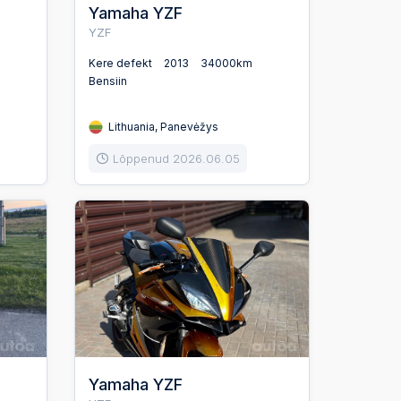
Yamaha YZF
YZF
Kere defekt
2013
34000km
Bensiin
Lithuania, Panevėžys
Lõppenud 2026.06.05
Yamaha YZF