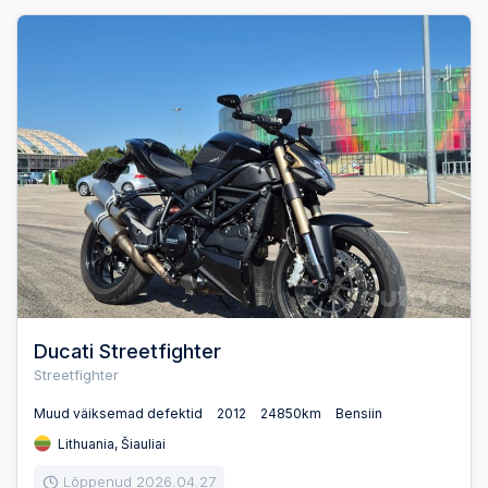
Ducati Streetfighter
Streetfighter
Muud väiksemad defektid
2012
24850km
Bensiin
Lithuania, Šiauliai
Lõppenud 2026.04.27