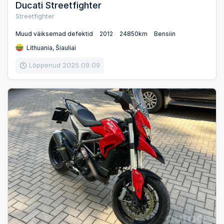
Ducati Streetfighter
Streetfighter
Muud väiksemad defektid
2012
24850km
Bensiin
Lithuania, Šiauliai
Lõppenud 2025.09.09