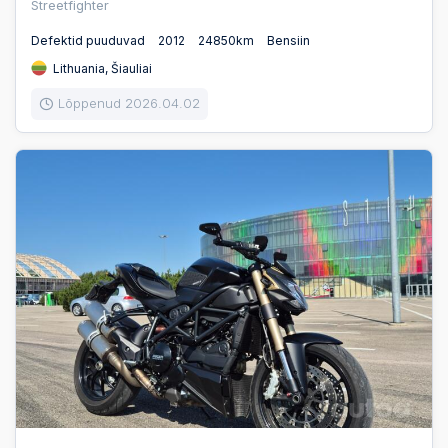
Streetfighter
Defektid puuduvad
2012
24850km
Bensiin
Lithuania, Šiauliai
Lõppenud 2026.04.02