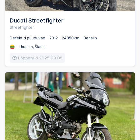
Ducati Streetfighter
Streetfighter
Defektid puuduvad
2012
24850km
Bensiin
Lithuania, Šiauliai
Lõppenud 2025.09.05