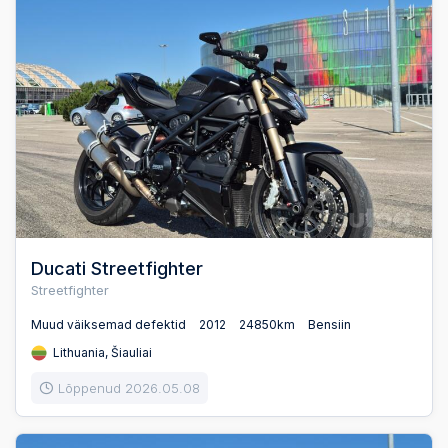
Ducati Streetfighter
Streetfighter
Muud väiksemad defektid
2012
24850km
Bensiin
Lithuania, Šiauliai
Lõppenud 2026.05.08