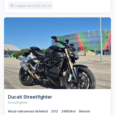
Lõppenud 2026.04.23
Ducati Streetfighter
Streetfighter
Muud väiksemad defektid
2012
24850km
Bensiin