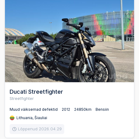
Ducati Streetfighter
Streetfighter
Muud väiksemad defektid
2012
24850km
Bensiin
Lithuania, Šiauliai
Lõppenud 2026.04.29