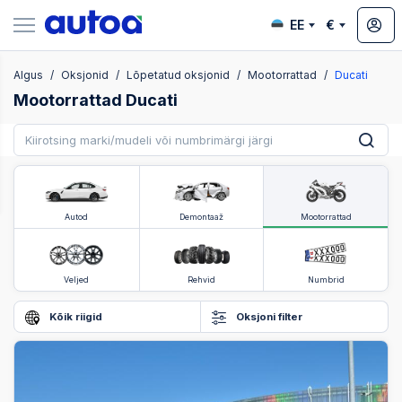
EE
€
Algus
Oksjonid
Lõpetatud oksjonid
Mootorrattad
Ducati
ksjonid
Mootorrattad Ducati
Autod
Demontaaž
Mootorrattad
Veljed
Rehvid
Numbrid
Kõik riigid
Oksjoni filter