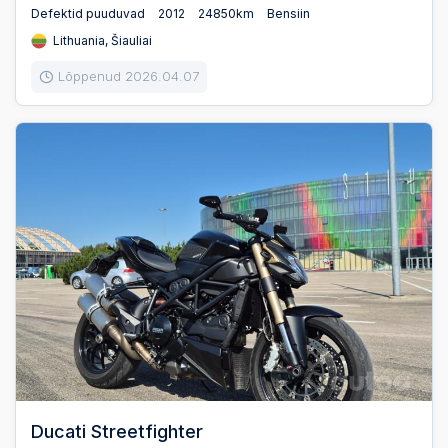
Defektid puuduvad
2012
24850km
Bensiin
Lithuania, Šiauliai
Lõppenud 2026.04.07
Ducati Streetfighter