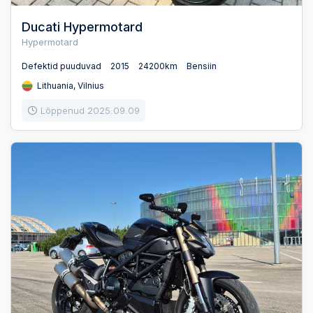
Ducati Hypermotard
Hypermotard
Defektid puuduvad
2015
24200km
Bensiin
Lithuania, Vilnius
Lõppenud 2025.09.09