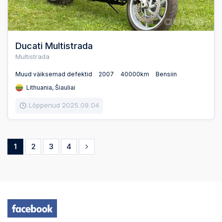
Ducati Multistrada
Multistrada
Muud väiksemad defektid
2007
40000km
Bensiin
Lithuania, Šiauliai
Lõppenud 2025.09.04
1
2
3
4