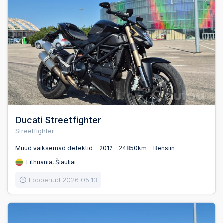
Ducati Streetfighter
Streetfighter
Muud väiksemad defektid
2012
24850km
Bensiin
Lithuania, Šiauliai
Lõppenud 2026.05.13