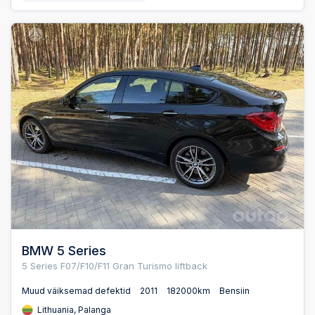
BMW 5 Series
5 Series F07/F10/F11 Gran Turismo liftback
Muud väiksemad defektid
2011
182000km
Bensiin
Lithuania, Palanga