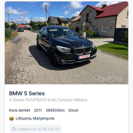
BMW 5 Series
5 Series F07/F10/F11 Gran Turismo liftback
Kere defekt
2011
389500km
Diisel
Lithuania, Marijampolė
Lõppenud 2026.08.05