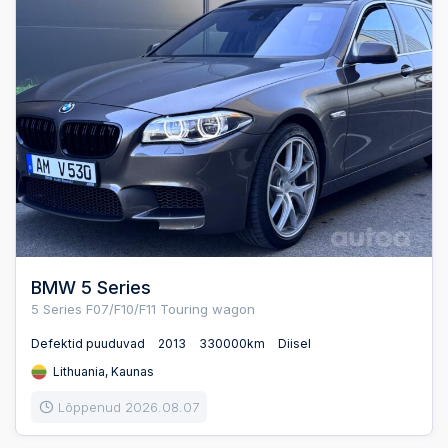
BMW 5 Series
5 Series F07/F10/F11 Touring wagon
Defektid puuduvad
2013
330000km
Diisel
Lithuania, Kaunas
Lõppenud 2026.08.07