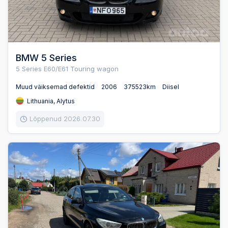
BMW 5 Series
5 Series E60/E61 Touring wagon
Muud väiksemad defektid
2006
375523km
Diisel
Lithuania, Alytus
Lõppenud 2026.07.30