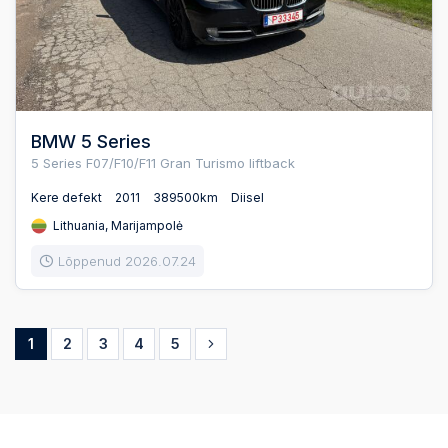
BMW 5 Series
5 Series F07/F10/F11 Gran Turismo liftback
Kere defekt
2011
389500km
Diisel
Lithuania, Marijampolė
Lõppenud 2026.07.24
1
2
3
4
5