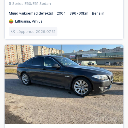
5 Series E60/E61 Sedan
Muud väiksemad defektid
2004
396760km
Bensiin
Lithuania, Vilnius
Lõppenud 2026.07.31