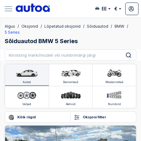
EE
€
Algus
Oksjonid
Lõpetatud oksjonid
Sõiduautod
BMW
ksjonid
5 Series
Sõiduautod BMW 5 Series
Autod
Demontaaž
Mootorrattad
Veljed
Rehvid
Numbrid
Kõik riigid
Oksjoni filter