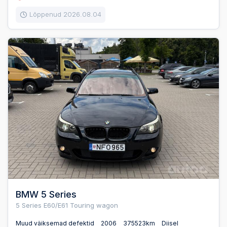
Lõppenud 2026.08.04
BMW 5 Series
5 Series E60/E61 Touring wagon
Muud väiksemad defektid
2006
375523km
Diisel