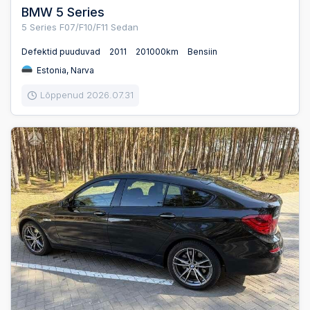
BMW 5 Series
5 Series F07/F10/F11 Sedan
Defektid puuduvad
2011
201000km
Bensiin
Estonia, Narva
Lõppenud 2026.07.31