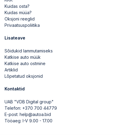
Kuidas osta?
Kuidas müüa?
Oksjoni reeglid
Privaatsuspoliitika
Lisateave
Sõidukid lammutamiseks
Katkise auto müük
Katkise auto ostmine
Artiklid
Lõpetatud oksjonid
Kontaktid
UAB "VDB Digital group"
Telefon:
+370 700 44779
E-post:
help@autoa.bid
Tööaeg: I-V 9.00 - 17.00