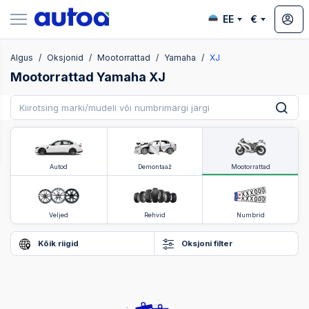
EE
€
Algus
Oksjonid
Mootorrattad
Yamaha
XJ
ksjonid
Mootorrattad Yamaha XJ
Autod
Demontaaž
Mootorrattad
Veljed
Rehvid
Numbrid
Kõik riigid
Oksjoni filter