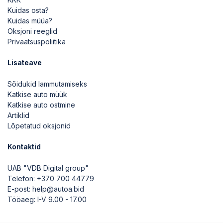
Kuidas osta?
Kuidas müüa?
Oksjoni reeglid
Privaatsuspoliitika
Lisateave
Sõidukid lammutamiseks
Katkise auto müük
Katkise auto ostmine
Artiklid
Lõpetatud oksjonid
Kontaktid
UAB "VDB Digital group"
Telefon:
+370 700 44779
E-post:
help@autoa.bid
Tööaeg: I-V 9.00 - 17.00