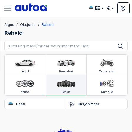
EE
€
Algus
Oksjonid
Rehvid
ksjonid
Rehvid
Autod
Demontaaž
Mootorrattad
Veljed
Rehvid
Numbrid
Eesti
Oksjoni filter