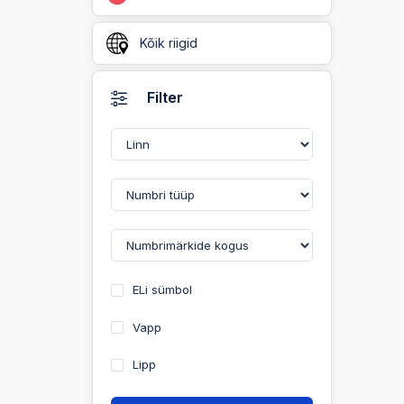
Kõik riigid
Filter
ELi sümbol
Vapp
Lipp