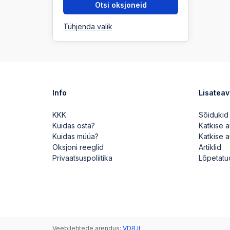
Otsi oksjoneid
Tühjenda valik
Info
Lisatea
KKK
Sõidukid
Kuidas osta?
Katkise 
Kuidas müüa?
Katkise 
Oksjoni reeglid
Artiklid
Privaatsuspoliitika
Lõpetatu
Veebilehtede arendus:
VDB.lt