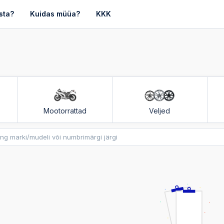
sta?
Kuidas müüa?
KKK
Mootorrattad
Veljed