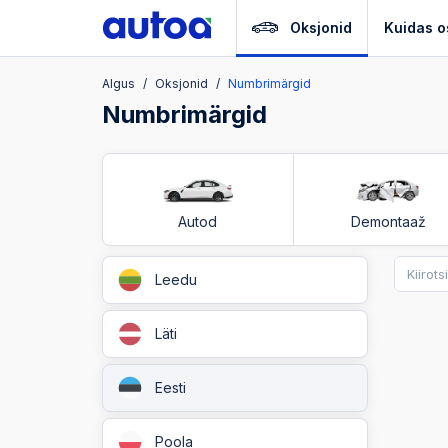
Oksjonid
Kuidas o
Algus
Oksjonid
Numbrimärgid
Numbrimärgid
Autod
Demontaaž
Leedu
Läti
Eesti
Poola