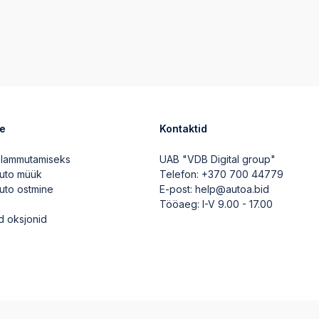
ve
Kontaktid
 lammutamiseks
UAB "VDB Digital group"
auto müük
Telefon:
+370 700 44779
auto ostmine
E-post:
help@autoa.bid
Tööaeg: I-V 9.00 - 17.00
d oksjonid