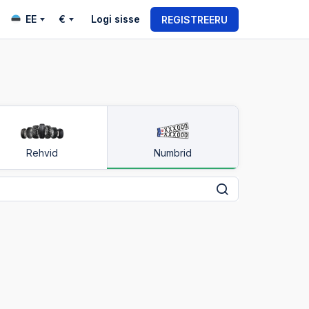
EE
€
Logi sisse
REGISTREERU
Rehvid
Numbrid