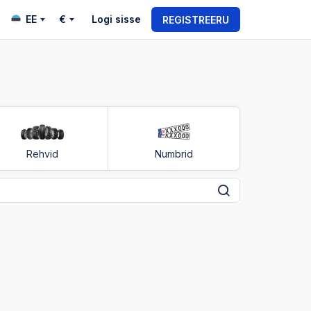
EE
€
Logi sisse
REGISTREERU
Rehvid
Numbrid