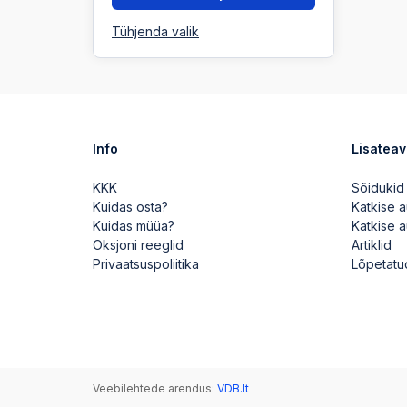
Tühjenda valik
Info
Lisatea
KKK
Sõidukid
Kuidas osta?
Katkise 
Kuidas müüa?
Katkise 
Oksjoni reeglid
Artiklid
Privaatsuspoliitika
Lõpetatu
Veebilehtede arendus:
VDB.lt