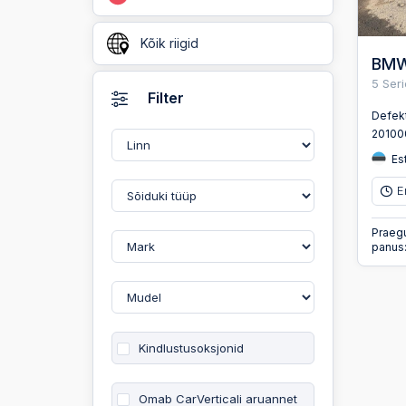
Kõik riigid
BMW
5 Ser
Filter
Defek
2010
Est
E
Praeg
panus
Kindlustusoksjonid
Omab CarVerticali aruannet