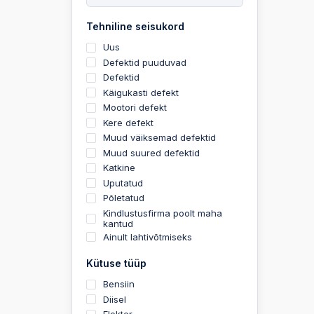
Tehniline seisukord
Uus
Defektid puuduvad
Defektid
Käigukasti defekt
Mootori defekt
Kere defekt
Muud väiksemad defektid
Muud suured defektid
Katkine
Uputatud
Põletatud
Kindlustusfirma poolt maha
kantud
Ainult lahtivõtmiseks
Kütuse tüüp
Bensiin
Diisel