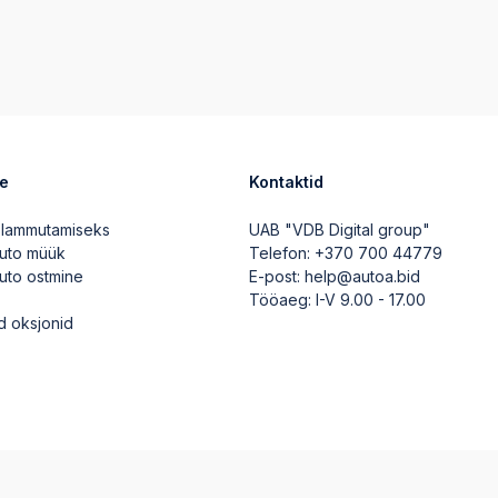
ve
Kontaktid
 lammutamiseks
UAB "VDB Digital group"
auto müük
Telefon:
+370 700 44779
auto ostmine
E-post:
help@autoa.bid
Tööaeg: I-V 9.00 - 17.00
d oksjonid