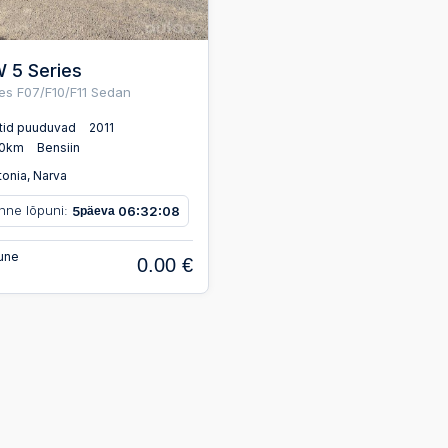
 5 Series
ies F07/F10/F11 Sedan
tid puuduvad
2011
00km
Bensiin
onia, Narva
nne lõpuni:
5
06
32
07
päeva
:
:
une
0.00 €
: