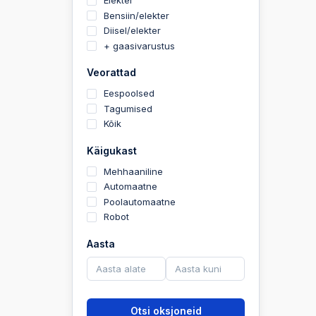
Elekter
Bensiin/elekter
Diisel/elekter
+ gaasivarustus
Veorattad
Eespoolsed
Tagumised
Kõik
Käigukast
Mehhaaniline
Automaatne
Poolautomaatne
Robot
Aasta
Otsi oksjoneid