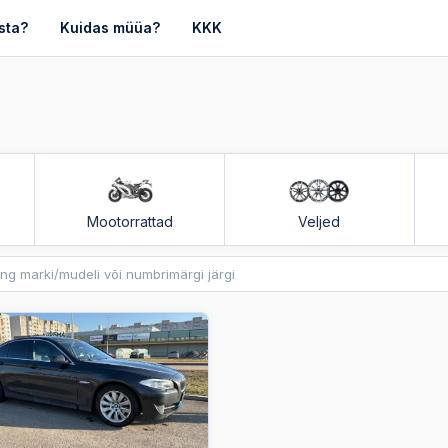
sta?
Kuidas müüa?
KKK
Mootorrattad
Veljed