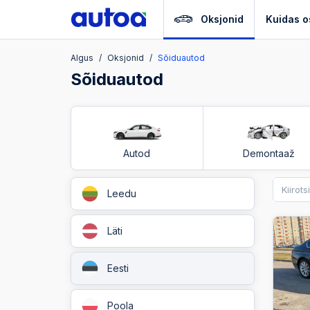
Oksjonid
Kuidas o
Algus
Oksjonid
Sõiduautod
Sõiduautod
Autod
Demontaaž
Leedu
Läti
Eesti
Poola